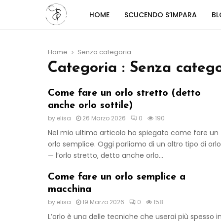
HOME
SCUCENDO S’IMPARA
B
Home
Senza categoria
Categoria : Senza catego
Come fare un orlo stretto (detto
anche orlo sottile)
by
elisa
26 Marzo 2026
0
190
Nel mio ultimo articolo ho spiegato come fare un
orlo semplice. Oggi parliamo di un altro tipo di orlo
— l’orlo stretto, detto anche orlo...
Come fare un orlo semplice a
macchina
by
elisa
19 Marzo 2026
0
158
L’orlo è una delle tecniche che userai più spesso i