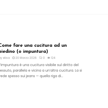
Come fare una cucitura ad un
piedino (o impuntura)
by
elisa
20 Marzo 2026
0
124
L’impuntura è una cucitura visibile sul diritto del
tessuto, parallela e vicina a un’altra cucitura. La si
vede spesso sui jeans — quella riga di...